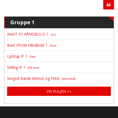
Gruppe 1
IKAST FS HÅNDBOLD 1
- Gul
Ikast KFUM Håndbold 1
- Hvid
Lystrup IF 1
- Rød
Stilling IF 1
- Blå hvid
Vorgod Barde Motion og Fritid
- Mørkeblå
VIS PULJEN >>