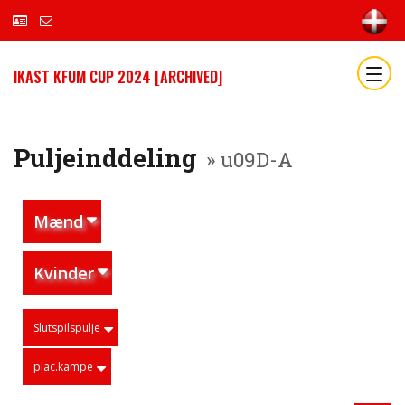
IKAST KFUM CUP 2024 [ARCHIVED]
Puljeinddeling
» u09D-A
Mænd
Kvinder
Slutspilspulje
plac.kampe