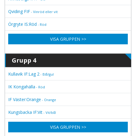
Qviding FIF
- Vinröd eller vit
Örgryte IS:Röd
- Röd
VISA GRUPPEN >>
Grupp 4
Kullavik IF:Lag 2
- Blå/gul
IK Kongahälla
- Röd
IF Väster:Orange
- Orange
Kungsbacka IF:Vit
- Vit/blå
VISA GRUPPEN >>