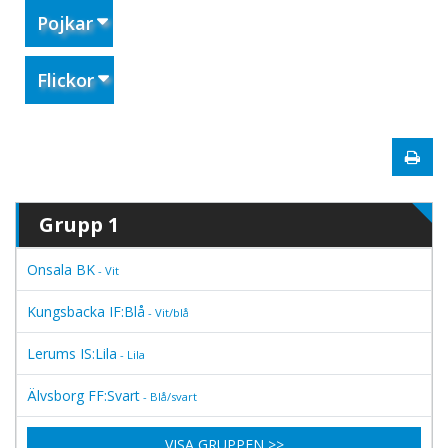
Pojkar
Flickor
Grupp 1
Onsala BK
- Vit
Kungsbacka IF:Blå
- Vit/blå
Lerums IS:Lila
- Lila
Älvsborg FF:Svart
- Blå/svart
VISA GRUPPEN >>