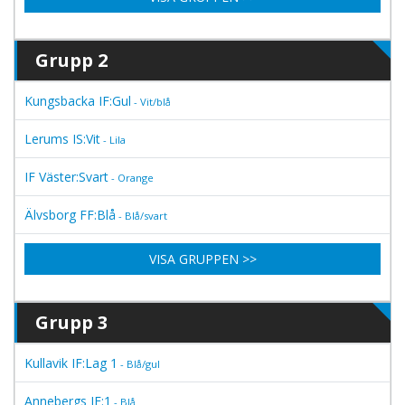
Grupp 2
Kungsbacka IF:Gul
- Vit/blå
Lerums IS:Vit
- Lila
IF Väster:Svart
- Orange
Älvsborg FF:Blå
- Blå/svart
VISA GRUPPEN >>
Grupp 3
Kullavik IF:Lag 1
- Blå/gul
Annebergs IF:1
- Blå