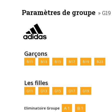
Paramètres de groupe
» G19
Garçons
B11
B13
B15
B17
B19
B23
Les filles
G11
G13
G15
G17
G19
A 1
B 1
Eliminatoire Groupe