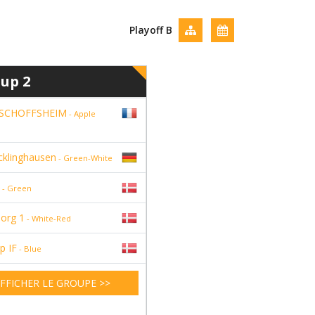
Playoff B
up 2
ISCHOFFSHEIM
- Apple
cklinghausen
- Green-White
- Green
org 1
- White-Red
p IF
- Blue
FFICHER LE GROUPE >>