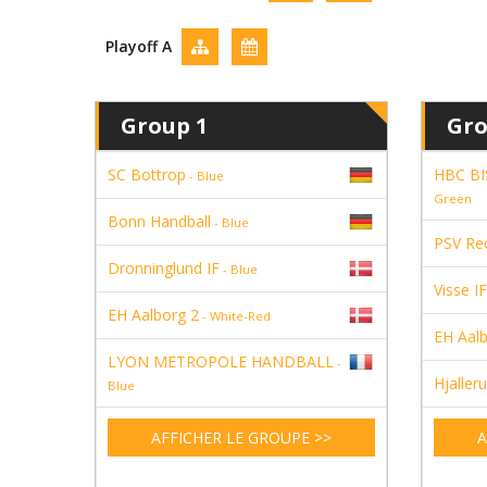
Playoff A
Group 1
Gro
SC Bottrop
HBC B
- Blue
Green
Bonn Handball
- Blue
PSV Re
Dronninglund IF
- Blue
Visse IF
EH Aalborg 2
- White-Red
EH Aalb
LYON METROPOLE HANDBALL
-
Hjalleru
Blue
AFFICHER LE GROUPE >>
A