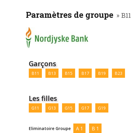
Paramètres de groupe
» B11
Garçons
B11
B13
B15
B17
B19
B23
Les filles
G11
G13
G15
G17
G19
A 1
B 1
Eliminatoire Groupe