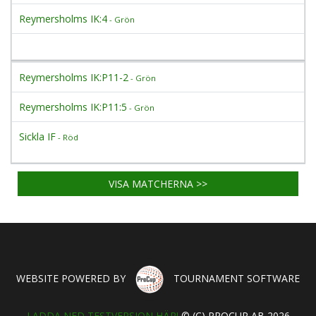
Reymersholms IK:4
- Grön
Reymersholms IK:P11-2
- Grön
Reymersholms IK:P11:5
- Grön
Sickla IF
- Röd
VISA MATCHERNA >>
WEBSITE POWERED BY
TOURNAMENT SOFTWARE
LADDA NED TESTVERSION HÄR!
© (C) PROCUP AB 2026