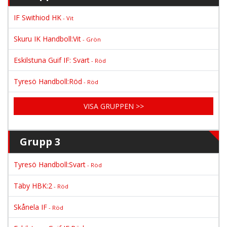
IF Swithiod HK
- Vit
Skuru IK Handboll:Vit
- Grön
Eskilstuna Guif IF: Svart
- Röd
Tyresö Handboll:Röd
- Röd
VISA GRUPPEN >>
Grupp 3
Tyresö Handboll:Svart
- Röd
Täby HBK:2
- Röd
Skånela IF
- Röd