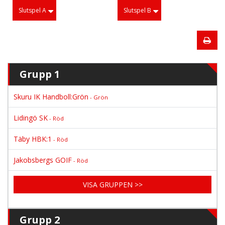
Slutspel A
Slutspel B
Grupp 1
Skuru IK Handboll:Grön
- Grön
Lidingö SK
- Röd
Täby HBK:1
- Röd
Jakobsbergs GOIF
- Röd
VISA GRUPPEN >>
Grupp 2