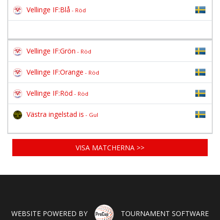
Vellinge IF:Blå
- Röd
Vellinge IF:Grön
- Röd
Vellinge IF:Orange
- Röd
Vellinge IF:Röd
- Röd
Västra ingelstad is
- Gul
VISA MATCHERNA >>
WEBSITE POWERED BY
TOURNAMENT SOFTWARE