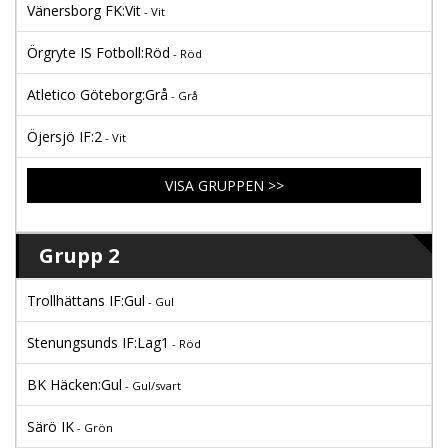
Vänersborg FK:Vit
- Vit
Örgryte IS Fotboll:Röd
- Röd
Atletico Göteborg:Grå
- Grå
Öjersjö IF:2
- Vit
VISA GRUPPEN >>
Grupp 2
Trollhättans IF:Gul
- Gul
Stenungsunds IF:Lag1
- Röd
BK Häcken:Gul
- Gul/svart
Särö IK
- Grön