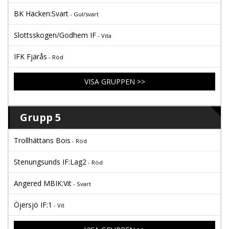
BK Häcken:Svart
- Gul/svart
Slottsskogen/Godhem IF
- Vita
IFK Fjärås
- Röd
VISA GRUPPEN >>
Grupp 5
Trollhättans Bois
- Röd
Stenungsunds IF:Lag2
- Röd
Angered MBIK:Vit
- Svart
Öjersjö IF:1
- Vit