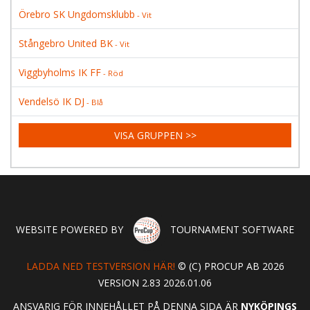
Örebro SK Ungdomsklubb
- Vit
Stångebro United BK
- Vit
Viggbyholms IK FF
- Röd
Vendelsö IK DJ
- Blå
VISA GRUPPEN >>
WEBSITE POWERED BY
TOURNAMENT SOFTWARE
LADDA NED TESTVERSION HÄR!
© (C) PROCUP AB 2026
VERSION 2.83 2026.01.06
ANSVARIG FÖR INNEHÅLLET PÅ DENNA SIDA ÄR
NYKÖPINGS