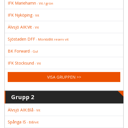
IFK Mariehamn
- Vit / grön
IFK Nyköping
- Vit
Älvsjö AIK:Vit
- Vit
Sjöstaden DFF
- Mörkblått reserv vit
BK Forward
- Gul
IFK Stocksund
- Vit
VISA GRUPPEN >>
Grupp 2
Älvsjö AIK:Blå
- Vit
Spånga IS
- Blå/vit