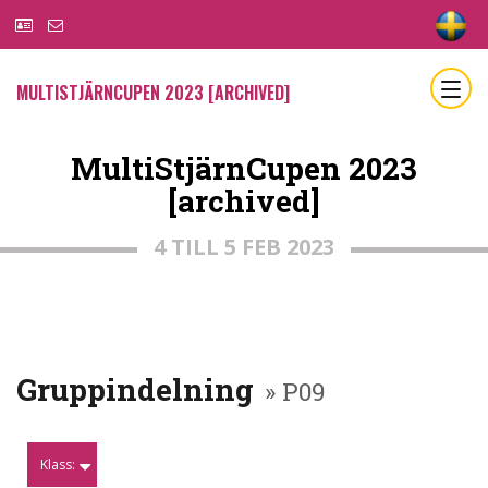
MULTISTJÄRNCUPEN 2023 [ARCHIVED]
MultiStjärnCupen 2023
[archived]
4 TILL 5 FEB 2023
Gruppindelning
» P09
Klass: