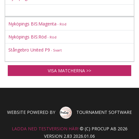
Nyköpings BIS:Magenta
- Röd
Nyköpings BIS:Röd
- Röd
Stångebro United P9
- Svart
VISA MATCHERNA >>
WEBSITE POWERED BY
TOURNAMENT SOFTWARE
LADDA NED TESTVERSION HÄR!
© (C) PROCUP AB 2026
VERSION 2.83 2026.01.06