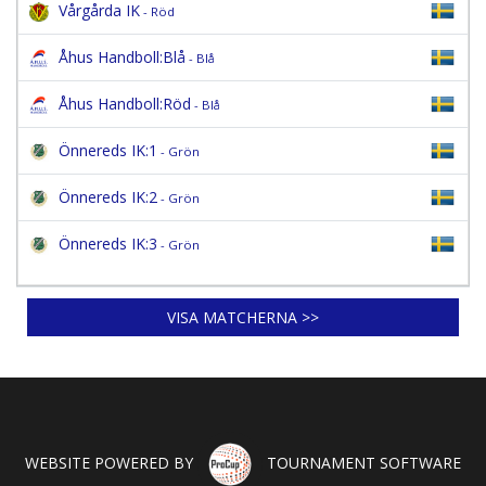
Vårgårda IK
- Röd
Åhus Handboll:Blå
- Blå
Åhus Handboll:Röd
- Blå
Önnereds IK:1
- Grön
Önnereds IK:2
- Grön
Önnereds IK:3
- Grön
VISA MATCHERNA >>
WEBSITE POWERED BY
TOURNAMENT SOFTWARE