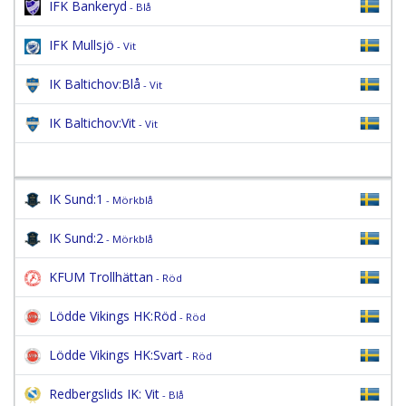
IFK Bankeryd
- Blå
IFK Mullsjö
- Vit
IK Baltichov:Blå
- Vit
IK Baltichov:Vit
- Vit
IK Sund:1
- Mörkblå
IK Sund:2
- Mörkblå
KFUM Trollhättan
- Röd
Lödde Vikings HK:Röd
- Röd
Lödde Vikings HK:Svart
- Röd
Redbergslids IK: Vit
- Blå