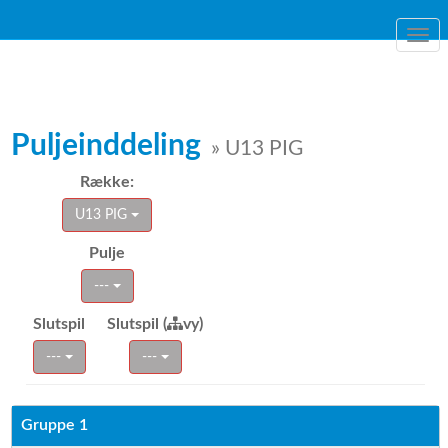
Togg
navi
Puljeinddeling
» U13 PIG
Række:
U13 PIG
Pulje
---
Slutspil
Slutspil (
vy)
---
---
Gruppe 1