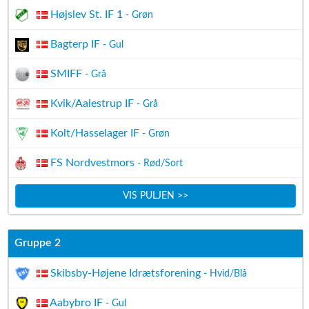
Højslev St. IF 1
- Grøn
Bagterp IF
- Gul
SMIFF
- Grå
Kvik/Aalestrup IF
- Grå
Kolt/Hasselager IF
- Grøn
FS Nordvestmors
- Rød/Sort
VIS PULJEN >>
Gruppe 2
Skibsby-Højene Idrætsforening
- Hvid/Blå
Aabybro IF
- Gul