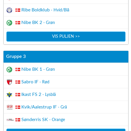
Ribe Boldklub
- Hvid/Blå
Nibe BK 2
- Grøn
VIS PULJEN >>
Gruppe 3
Nibe BK 1
- Grøn
Sabro IF
- Rød
Ikast FS 2
- Lysblå
Kvik/Aalestrup IF
- Grå
Sønderris SK
- Orange