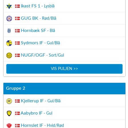
Ikast FS 1
- Lysblå
GUG BK
- Rød/Blå
Hornbæk SF
- Blå
Sydmors IF
- Gul/Blå
NUGF/OGF
- Sort/Gul
VIS PULJEN >>
Gruppe 2
Kjellerup IF
- Gul/Blå
Aabybro IF
- Gul
Hornslet IF
- Hvid/Rød