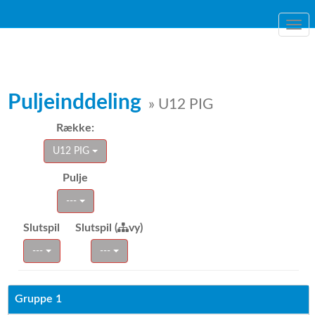
Togg
navi
Puljeinddeling
» U12 PIG
Række:
U12 PIG
Pulje
---
Slutspil
Slutspil (
vy)
---
---
Gruppe 1