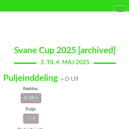
Togg
navi
Svane Cup 2025 [archived]
2. TIL 4. MAJ 2025
Puljeinddeling
» D U9
Række:
D U9
Pulje
---