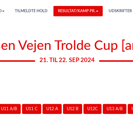
O
TILMELDTE HOLD
RESULTAT/KAMP PR.
UDSKRIFTER
en Vejen Trolde Cup [a
21. TIL 22. SEP 2024
U11 A/B
U11 C
U12 A
U12 B
U12C
U13 A/B