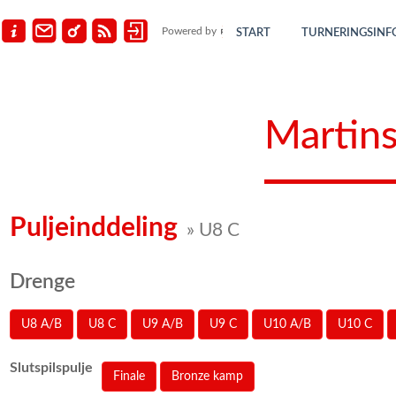
Powered by
START
TURNERINGSINF
Martins
Puljeinddeling
» U8 C
Drenge
U8 A/B
U8 C
U9 A/B
U9 C
U10 A/B
U10 C
Slutspilspulje
Finale
Bronze kamp