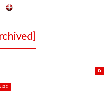
rchived]
U13 C