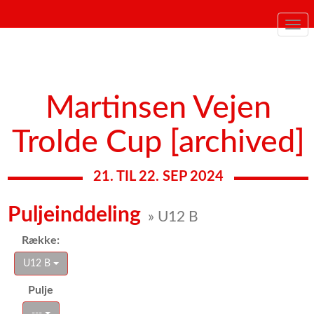
Togg
navi
Martinsen Vejen
Trolde Cup [archived]
21. TIL 22. SEP 2024
Puljeinddeling
» U12 B
Række:
U12 B
Pulje
---