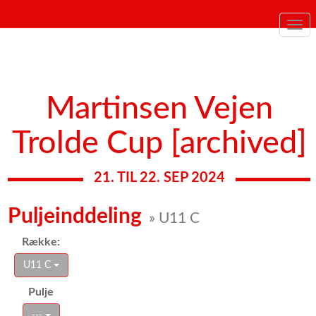
Togg
navi
Martinsen Vejen
Trolde Cup [archived]
21. TIL 22. SEP 2024
Puljeinddeling
» U11 C
Række:
U11 C
Pulje
---