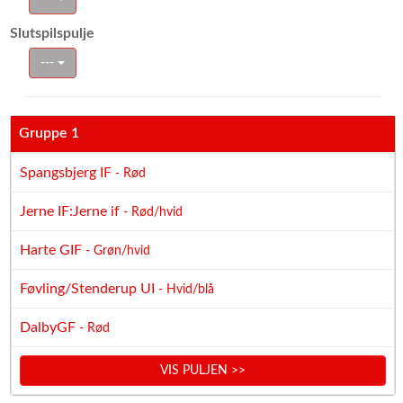
Slutspilspulje
---
Gruppe 1
Spangsbjerg IF
- Rød
Jerne IF:Jerne if
- Rød/hvid
Harte GIF
- Grøn/hvid
Føvling/Stenderup UI
- Hvid/blå
DalbyGF
- Rød
VIS PULJEN >>