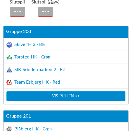
Slutspil
Slutspil (
vy)
---
---
Gruppe 200
Skive fH 3
- Blå
Torsted HK
- Grøn
SIK Søndermarken 2
- Blå
Team Esbjerg HK
- Rød
VIS PULJEN >>
Gruppe 201
Blåbjerg HK
- Grøn