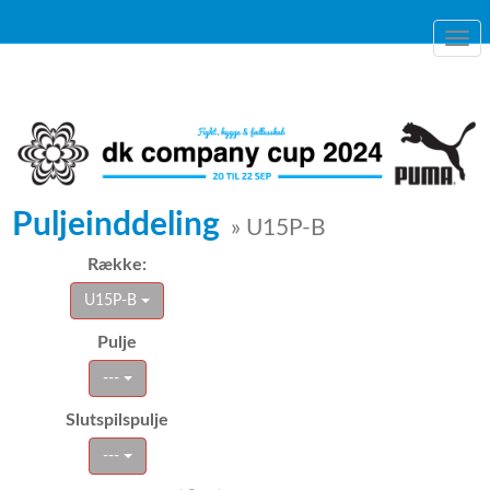
Togg
navi
Puljeinddeling
» U15P-B
Række:
U15P-B
Pulje
---
Slutspilspulje
---