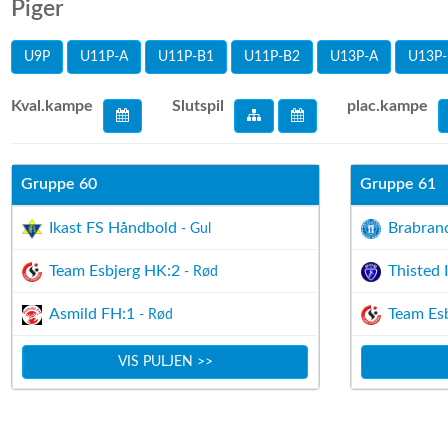
Piger
U9P
U11P-A
U11P-B1
U11P-B2
U13P-A
U13P-
Kval.kampe
Slutspil
plac.kampe
Gruppe 60
Gruppe 61
Ikast FS Håndbold
Brabran
- Gul
Team Esbjerg HK:2
Thisted 
- Rød
Asmild FH:1
Team Es
- Rød
VIS PULJEN >>