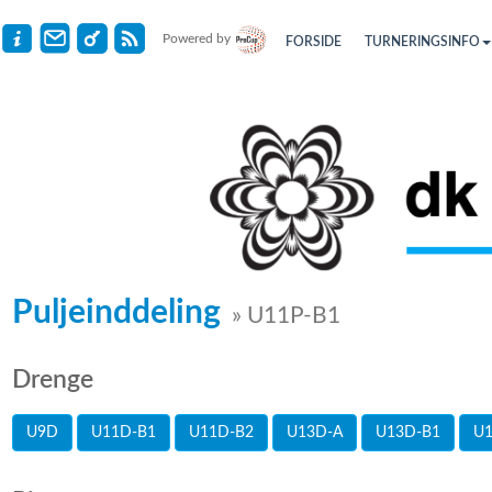
Powered by
FORSIDE
TURNERINGSINFO
Puljeinddeling
» U11P-B1
Drenge
U9D
U11D-B1
U11D-B2
U13D-A
U13D-B1
U1