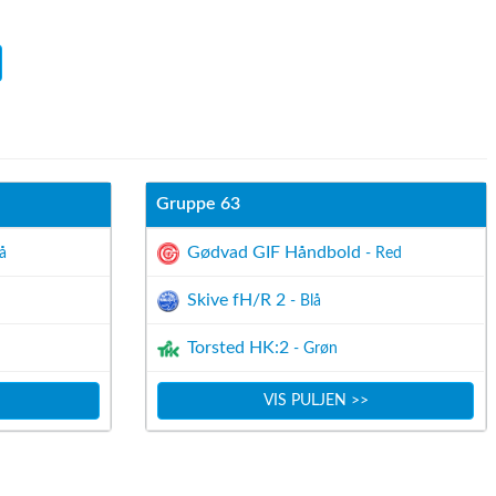
Gruppe 63
Gødvad GIF Håndbold
å
- Red
Skive fH/R 2
- Blå
Torsted HK:2
- Grøn
VIS PULJEN >>