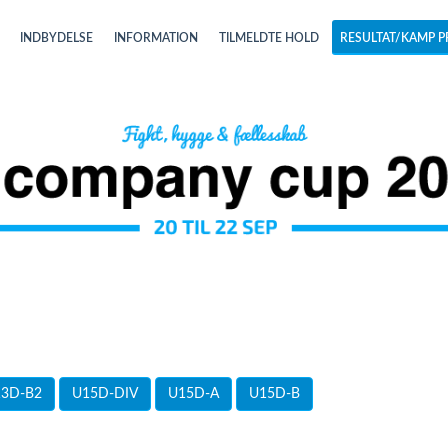
INDBYDELSE
INFORMATION
TILMELDTE HOLD
RESULTAT/KAMP P
3D-B2
U15D-DIV
U15D-A
U15D-B