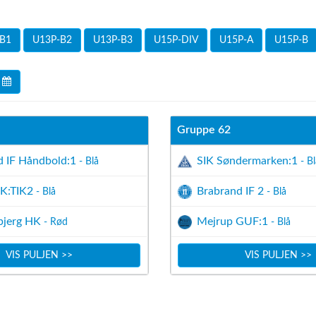
B1
U13P-B2
U13P-B3
U15P-DIV
U15P-A
U15P-B
Gruppe 62
d IF Håndbold:1
SIK Søndermarken:1
- Blå
- Bl
IK:TIK2
Brabrand IF 2
- Blå
- Blå
bjerg HK
Mejrup GUF:1
- Rød
- Blå
VIS PULJEN >>
VIS PULJEN >>