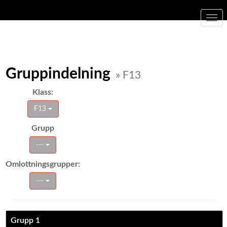
Togg
navi
Gruppindelning
» F13
Klass:
F13
Grupp
---
Omlottningsgrupper:
---
Grupp 1