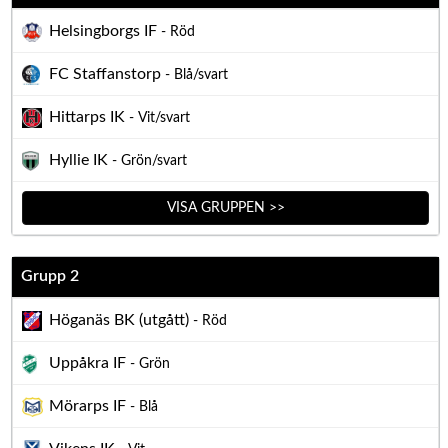
Helsingborgs IF
- Röd
FC Staffanstorp
- Blå/svart
Hittarps IK
- Vit/svart
Hyllie IK
- Grön/svart
VISA GRUPPEN >>
Grupp 2
Höganäs BK (utgått)
- Röd
Uppåkra IF
- Grön
Mörarps IF
- Blå