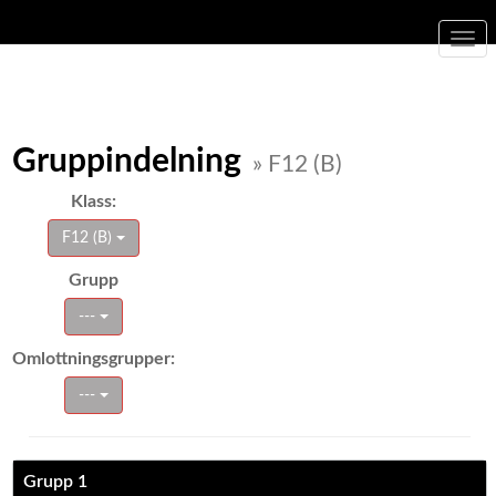
Togg
navi
Gruppindelning
» F12 (B)
Klass:
F12 (B)
Grupp
---
Omlottningsgrupper:
---
Grupp 1