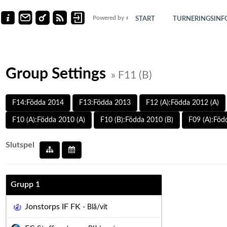
Powered by
START
TURNERINGSINF
Group Settings
» F11 (B)
F14:Födda 2014
F13:Födda 2013
F12 (A):Födda 2012 (A)
F10 (A):Födda 2010 (A)
F10 (B):Födda 2010 (B)
F09 (A):Föd
Slutspel
Grupp 1
Jonstorps IF FK
- Blå/vit