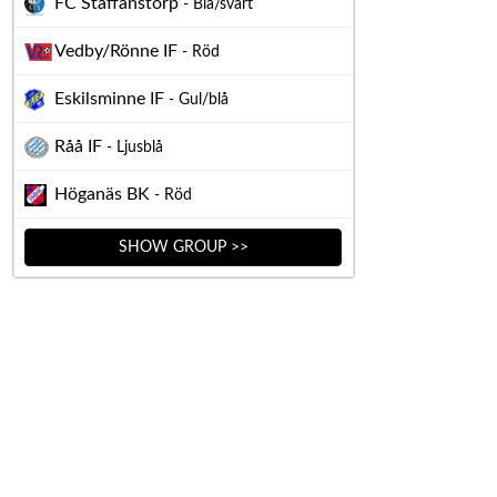
FC Staffanstorp
- Blå/svart
Vedby/Rönne IF
- Röd
Eskilsminne IF
- Gul/blå
Råå IF
- Ljusblå
Höganäs BK
- Röd
SHOW GROUP >>