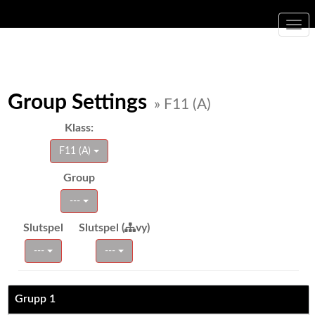
Togg
navi
Group Settings
» F11 (A)
Klass:
F11 (A)
Group
---
Slutspel
Slutspel (
vy)
---
---
Grupp 1