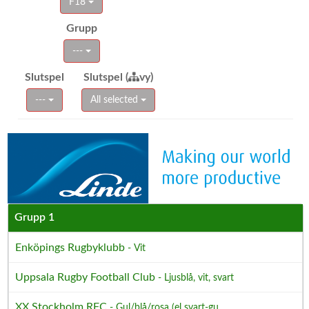
F18
Grupp
---
Slutspel
Slutspel (
vy)
---
All selected
Grupp 1
Enköpings Rugbyklubb
- Vit
Uppsala Rugby Football Club
- Ljusblå, vit, svart
XX Stockholm RFC
- Gul/blå/rosa (el svart-gu