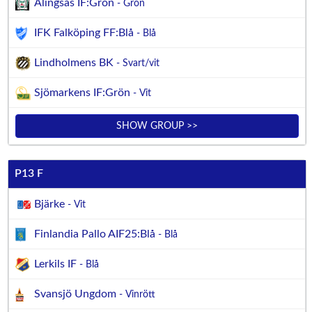
Alingsås IF:Grön
- Grön
IFK Falköping FF:Blå
- Blå
Lindholmens BK
- Svart/vit
Sjömarkens IF:Grön
- Vit
SHOW GROUP >>
P13 F
Bjärke
- Vit
Finlandia Pallo AIF25:Blå
- Blå
Lerkils IF
- Blå
Svansjö Ungdom
- Vinrött