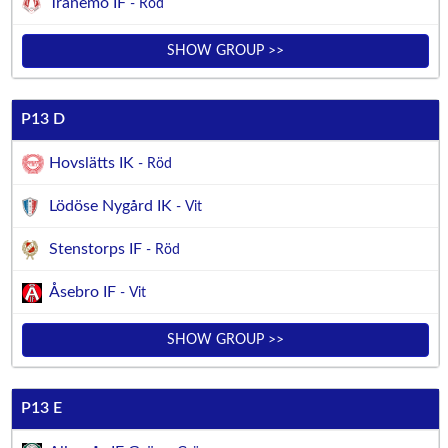
Tranemo IF
- Röd
SHOW GROUP >>
P13 D
Hovslätts IK
- Röd
Lödöse Nygård IK
- Vit
Stenstorps IF
- Röd
Åsebro IF
- Vit
SHOW GROUP >>
P13 E