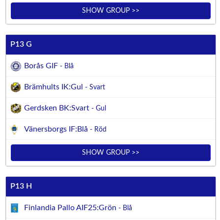
SHOW GROUP >>
P13 G
Borås GIF
- Blå
Brämhults IK:Gul
- Svart
Gerdsken BK:Svart
- Gul
Vänersborgs IF:Blå
- Röd
SHOW GROUP >>
P13 H
Finlandia Pallo AIF25:Grön
- Blå