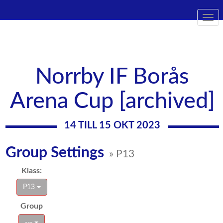
Togg
navi
Norrby IF Borås
Arena Cup [archived]
14 TILL 15 OKT 2023
Group Settings
» P13
Klass:
P13
Group
---