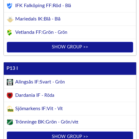
IFK Falköping FF:Röd
- Blå
Mariedals IK:Blå
- Blå
Vetlanda FF:Grön
- Grön
SHOW GROUP >>
P13 I
Alingsås IF:Svart
- Grön
Dardania IF
- Röda
Sjömarkens IF:Vit
- Vit
Trönninge BK:Grön
- Grön/vitt
SHOW GROUP >>