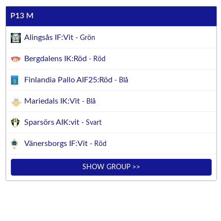
P13 M
Alingsås IF:Vit
- Grön
Bergdalens IK:Röd
- Röd
Finlandia Pallo AIF25:Röd
- Blå
Mariedals IK:Vit
- Blå
Sparsörs AIK:vit
- Svart
Vänersborgs IF:Vit
- Röd
SHOW GROUP >>