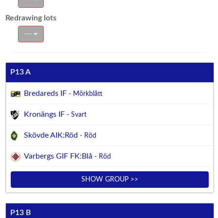
Redrawing lots
---
P13 A
Bredareds IF
- Mörkblått
Kronängs IF
- Svart
Skövde AIK:Röd
- Röd
Varbergs GIF FK:Blå
- Röd
SHOW GROUP >>
P13 B