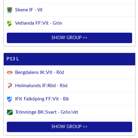
Skene IF
- Vit
Vetlanda FF:Vit
- Grön
SHOW GROUP >>
P13 L
Bergdalens IK:Vit
- Röd
Holmalunds IF:Röd
- Röd
IFK Falköping FF:Vit
- Blå
Trönninge BK:Svart
- Grön/vitt
SHOW GROUP >>