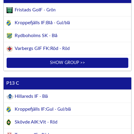
Fristads GoIF
- Grön
Kroppefjälls IF:Blå
- Gul/blå
Rydboholms SK
- Blå
Varbergs GIF FK:Röd
- Röd
SHOW GROUP >>
P13 C
Hillareds IF
- Blå
Kroppefjälls IF:Gul
- Gul/blå
Skövde AIK:Vit
- Röd