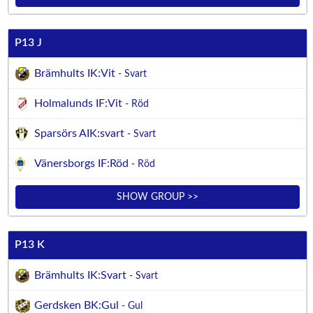
P13 J
Brämhults IK:Vit
- Svart
Holmalunds IF:Vit
- Röd
Sparsörs AIK:svart
- Svart
Vänersborgs IF:Röd
- Röd
SHOW GROUP >>
P13 K
Brämhults IK:Svart
- Svart
Gerdsken BK:Gul
- Gul