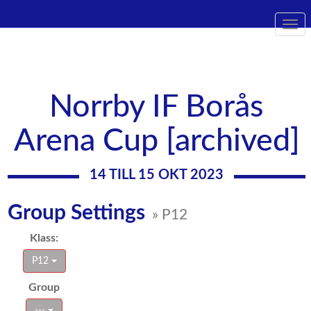
Togg
navi
Norrby IF Borås
Arena Cup [archived]
14 TILL 15 OKT 2023
Group Settings
» P12
Klass:
P12
Group
---