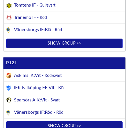
Tomtens IF
- Gul/svart
Tranemo IF
- Röd
Vänersborgs IF:Blå
- Röd
SHOW GROUP >>
P12 I
Askims IK:Vit
- Röd/svart
IFK Falköping FF:Vit
- Blå
Sparsörs AIK:Vit
- Svart
Vänersborgs IF:Röd
- Röd
SHOW GROUP >>