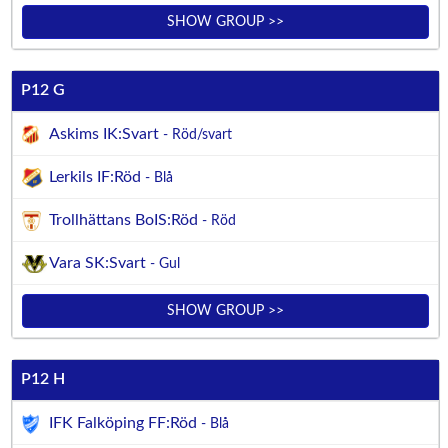
SHOW GROUP >>
P12 G
Askims IK:Svart
- Röd/svart
Lerkils IF:Röd
- Blå
Trollhättans BoIS:Röd
- Röd
Vara SK:Svart
- Gul
SHOW GROUP >>
P12 H
IFK Falköping FF:Röd
- Blå