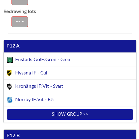
Redrawing lots
---
P12 A
Fristads GoIF:Grön
- Grön
Hyssna IF
- Gul
Kronängs IF:Vit
- Svart
Norrby IF:Vit
- Blå
SHOW GROUP >>
P12 B