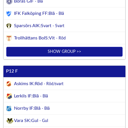
Borås GIF
- Blå
IFK Falköping FF:Blå
- Blå
Sparsörs AIK:Svart
- Svart
Trollhättans BoIS:Vit
- Röd
SHOW GROUP >>
P12 F
Askims IK:Röd
- Röd/svart
Lerkils IF:Blå
- Blå
Norrby IF:Blå
- Blå
Vara SK:Gul
- Gul