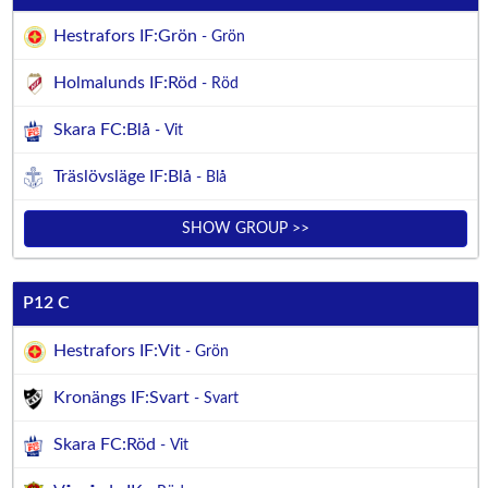
Hestrafors IF:Grön
- Grön
Holmalunds IF:Röd
- Röd
Skara FC:Blå
- Vit
Träslövsläge IF:Blå
- Blå
SHOW GROUP >>
P12 C
Hestrafors IF:Vit
- Grön
Kronängs IF:Svart
- Svart
Skara FC:Röd
- Vit