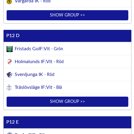
Vårgårda IK
- Röd
SHOW GROUP >>
P12 D
Fristads GoIF:Vit
- Grön
Holmalunds IF:Vit
- Röd
Svenljunga IK
- Röd
Träslövsläge IF:Vit
- Blå
SHOW GROUP >>
P12 E