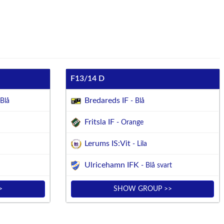
F13/14 D
Bredareds IF
Blå
- Blå
Fritsla IF
- Orange
Lerums IS:Vit
- Lila
Ulricehamn IFK
- Blå svart
>
SHOW GROUP >>