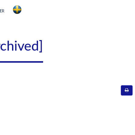
ER
rchived]