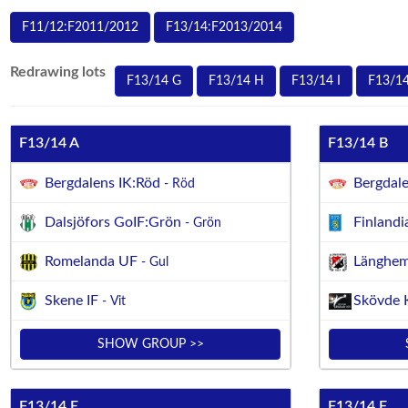
F11/12:F2011/2012
F13/14:F2013/2014
Redrawing lots
F13/14 G
F13/14 H
F13/14 I
F13/14
F13/14 A
F13/14 B
Bergdalens IK:Röd
Bergdale
- Röd
Dalsjöfors GoIF:Grön
Finlandi
- Grön
Romelanda UF
Länghem
- Gul
Skene IF
Skövde 
- Vit
SHOW GROUP >>
F13/14 E
F13/14 F