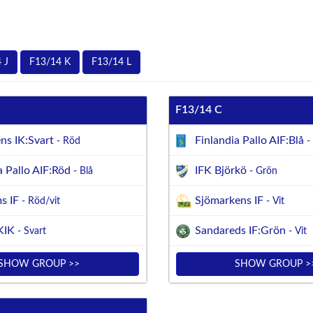
 J
F13/14 K
F13/14 L
F13/14 C
ns IK:Svart
Finlandia Pallo AIF:Blå
- Röd
- 
a Pallo AIF:Röd
IFK Björkö
- Blå
- Grön
s IF
Sjömarkens IF
- Röd/vit
- Vit
KIK
Sandareds IF:Grön
- Svart
- Vit
SHOW GROUP >>
SHOW GROUP >