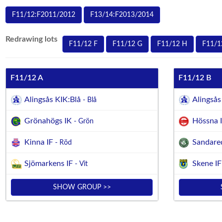
F11/12:F2011/2012
F13/14:F2013/2014
Redrawing lots
F11/12 F
F11/12 G
F11/12 H
F11/1
F11/12 A
F11/12 B
Alingsås KIK:Blå
Alingsås
- Blå
Grönahögs IK
Hössna 
- Grön
Kinna IF
Sandare
- Röd
Sjömarkens IF
Skene IF
- Vit
SHOW GROUP >>