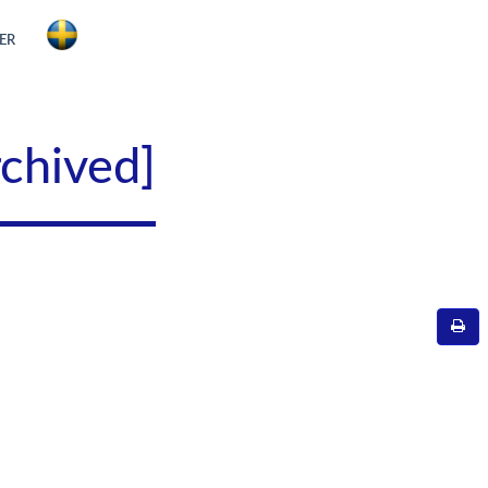
ER
rchived]