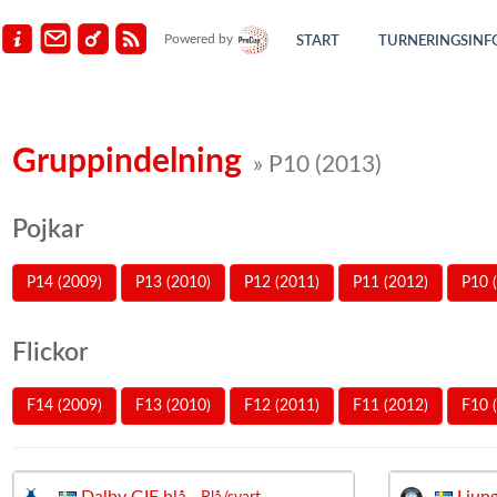
Powered by
START
TURNERINGSINF
Gruppindelning
» P10 (2013)
Pojkar
P14 (2009)
P13 (2010)
P12 (2011)
P11 (2012)
P10 
Flickor
F14 (2009)
F13 (2010)
F12 (2011)
F11 (2012)
F10 