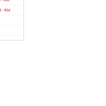
å
- Röd
d
- Röd