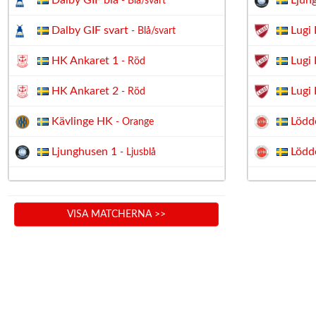
Dalby GIF blå
Ljun
- Blå/svart
Dalby GIF svart
Lugi 
- Blå/svart
HK Ankaret 1
Lugi 
- Röd
HK Ankaret 2
Lugi 
- Röd
Kävlinge HK
Lödde
- Orange
Ljunghusen 1
Lödde
- Ljusblå
VISA MATCHERNA >>