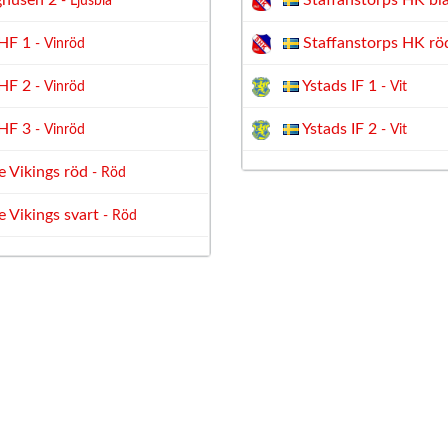
ghusen 2
Staffanstorps HK bl
- Ljusblå
HF 1
Staffanstorps HK rö
- Vinröd
HF 2
Ystads IF 1
- Vinröd
- Vit
HF 3
Ystads IF 2
- Vinröd
- Vit
 Vikings röd
- Röd
 Vikings svart
- Röd