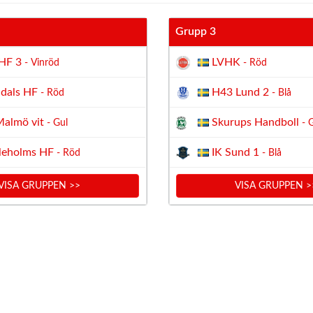
Grupp 3
HF 3
LVHK
- Vinröd
- Röd
dals HF
H43 Lund 2
- Röd
- Blå
almö vit
Skurups Handboll
- Gul
- 
leholms HF
IK Sund 1
- Röd
- Blå
VISA GRUPPEN >>
VISA GRUPPEN >