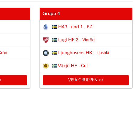
Grupp 4
H43 Lund 1
- Blå
Lugi HF 2
- Vinröd
Ljunghusens HK
Grön
- Ljusblå
Växjö HF
- Gul
>
VISA GRUPPEN >>