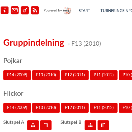
Powered by
START
TURNERINGSINF
Gruppindelning
» F13 (2010)
Pojkar
P14 (2009)
P13 (2010)
P12 (2011)
P11 (2012)
P10 
Flickor
F14 (2009)
F13 (2010)
F12 (2011)
F11 (2012)
F10 
Slutspel A
Slutspel B