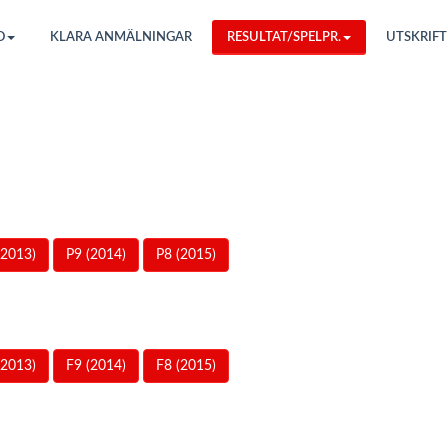
O
KLARA ANMÄLNINGAR
RESULTAT/SPELPR.
UTSKRIFT
(2013)
P9 (2014)
P8 (2015)
(2013)
F9 (2014)
F8 (2015)