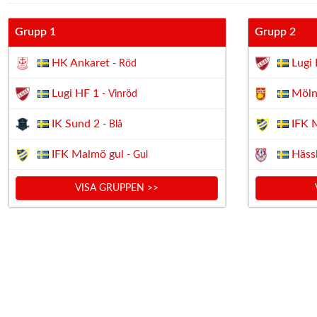
Grupp 1
Grupp 2
HK Ankaret
Lugi 
- Röd
Lugi HF 1
Möln
- Vinröd
IK Sund 2
IFK M
- Blå
IFK Malmö gul
Häss
- Gul
VISA GRUPPEN >>