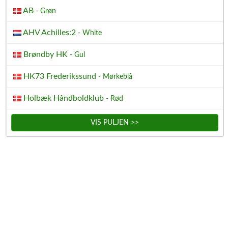
AB
- Grøn
AHV Achilles:2
- White
Brøndby HK
- Gul
HK73 Frederikssund
- Mørkeblå
Holbæk Håndboldklub
- Rød
VIS PULJEN >>