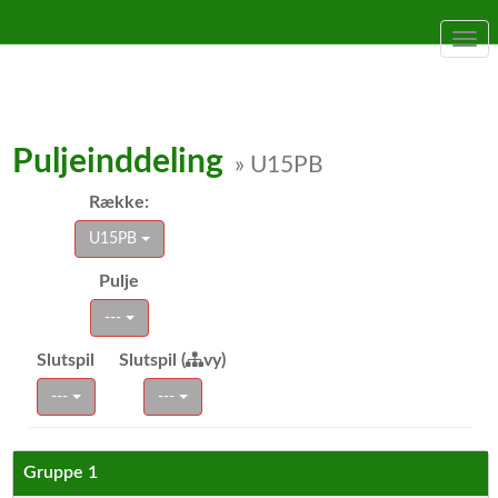
Togg
navi
Puljeinddeling
» U15PB
Række:
U15PB
Pulje
---
Slutspil
Slutspil (
vy)
---
---
Gruppe 1