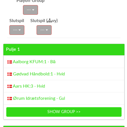
Playoff Group
---
Slutspil
Slutspil (
vy)
---
---
Pulje 1
Aalborg KFUM:1
- Blå
Gødvad Håndbold:1
- Hvid
Aars HK:3
- Hvid
Ørum Idrætsforening
- Gul
SHOW GROUP >>