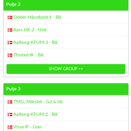
Pulje 2
Odder Håndbold:1
- Blå
Aars HK:2
- Hvid
Aalborg KFUM:3
- Blå
Thisted IK
- Blå
SHOW GROUP >>
Pulje 3
TMG, Mårslet
- Gul & blå
Aalborg KFUM:2
- Blå
Visse IF
- Grøn