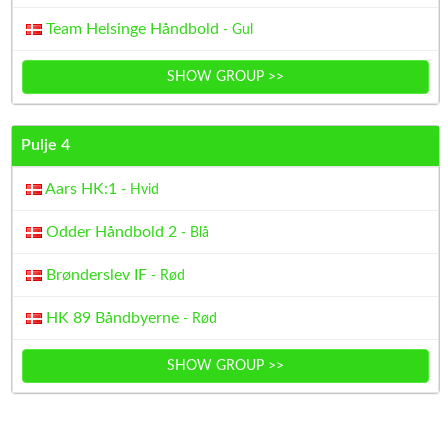
Team Helsinge Håndbold
- Gul
SHOW GROUP >>
Pulje 4
Aars HK:1
- Hvid
Odder Håndbold 2
- Blå
Brønderslev IF
- Rød
HK 89 Båndbyerne
- Rød
SHOW GROUP >>