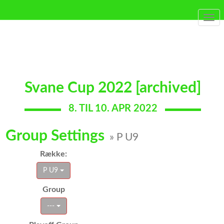
Togg
navi
Svane Cup 2022 [archived]
8. TIL 10. APR 2022
Group Settings
» P U9
Række:
P U9
Group
---