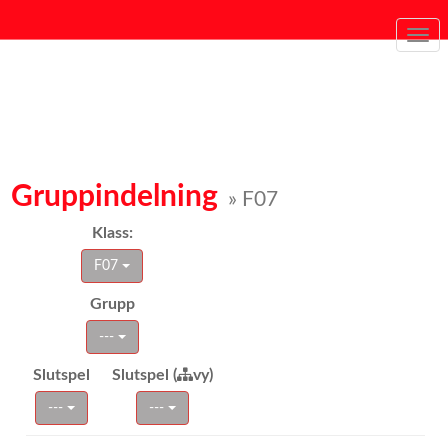
Togg
navi
Gruppindelning
» F07
Klass:
F07
Grupp
---
Slutspel
Slutspel (
vy)
---
---