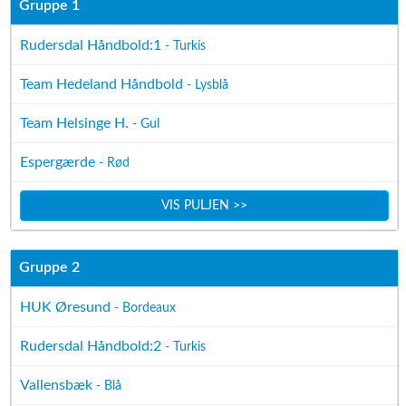
Gruppe 1
Rudersdal Håndbold:1
- Turkis
Team Hedeland Håndbold
- Lysblå
Team Helsinge H.
- Gul
Espergærde
- Rød
VIS PULJEN >>
Gruppe 2
HUK Øresund
- Bordeaux
Rudersdal Håndbold:2
- Turkis
Vallensbæk
- Blå