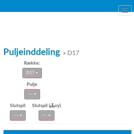
Togg
navi
Puljeinddeling
» D17
Række:
D17
Pulje
---
Slutspil
Slutspil (
vy)
---
---