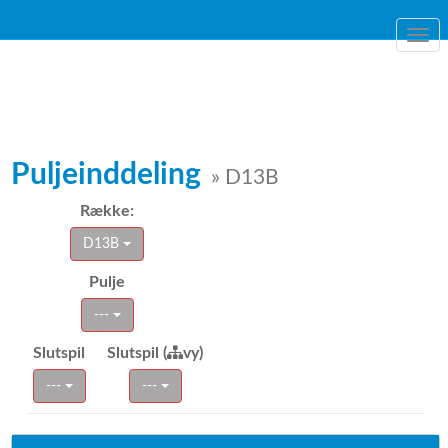
Togg
navi
Puljeinddeling
» D13B
Række:
D13B
Pulje
---
Slutspil
Slutspil (
vy)
---
---