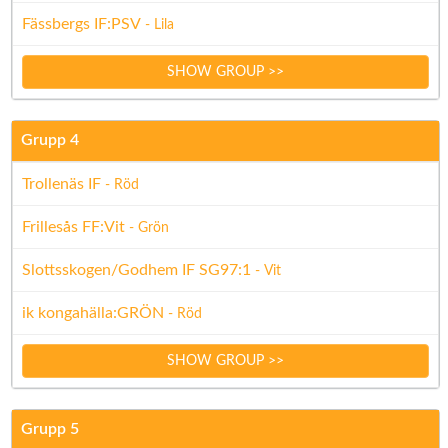
Fässbergs IF:PSV
- Lila
SHOW GROUP >>
Grupp 4
Trollenäs IF
- Röd
Frillesås FF:Vit
- Grön
Slottsskogen/Godhem IF SG97:1
- Vit
ik kongahälla:GRÖN
- Röd
SHOW GROUP >>
Grupp 5