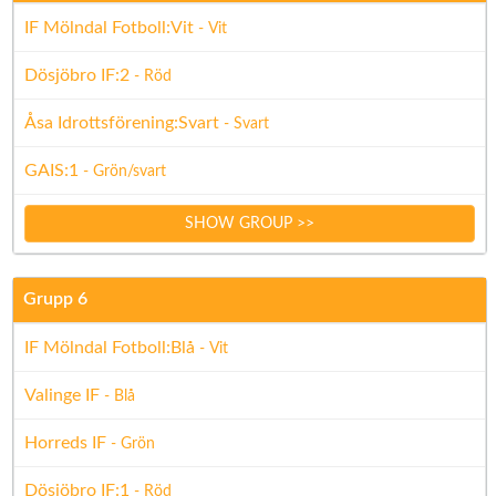
IF Mölndal Fotboll:Vit
- Vit
Dösjöbro IF:2
- Röd
Åsa Idrottsförening:Svart
- Svart
GAIS:1
- Grön/svart
SHOW GROUP >>
Grupp 6
IF Mölndal Fotboll:Blå
- Vit
Valinge IF
- Blå
Horreds IF
- Grön
Dösjöbro IF:1
- Röd