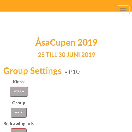
Togg
navi
ÅsaCupen 2019
28 TILL 30 JUNI 2019
Group Settings
» P10
Klass:
P10
Group
---
Redrawing lots