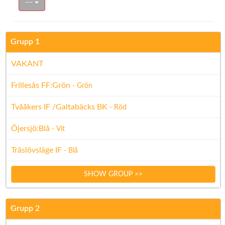
---
Grupp 1
VAKANT
Frillesås FF:Grön
- Grön
Tvååkers IF /Galtabäcks BK
- Röd
Öjersjö:Blå
- Vit
Träslövsläge IF
- Blå
SHOW GROUP >>
Grupp 2