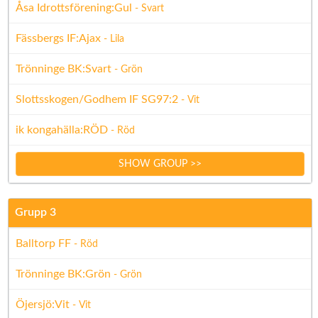
Åsa Idrottsförening:Gul
- Svart
Fässbergs IF:Ajax
- Lila
Trönninge BK:Svart
- Grön
Slottsskogen/Godhem IF SG97:2
- Vit
ik kongahälla:RÖD
- Röd
SHOW GROUP >>
Grupp 3
Balltorp FF
- Röd
Trönninge BK:Grön
- Grön
Öjersjö:Vit
- Vit