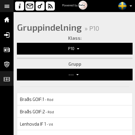
Powered by
Gruppindelning
» P10
Klass:
P10
Grupp
---
Braås GOIF:1
- Röd
Braås GOIF:2
- Röd
Lenhovda IF 1
- Vit