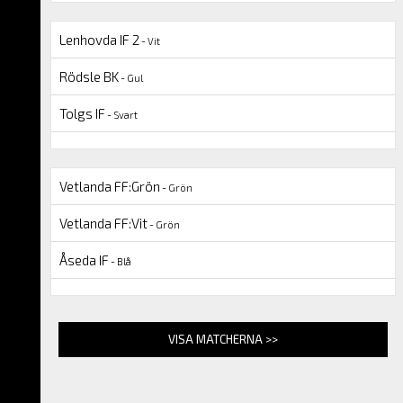
Lenhovda IF 2
- Vit
Rödsle BK
- Gul
Tolgs IF
- Svart
Vetlanda FF:Grön
- Grön
Vetlanda FF:Vit
- Grön
Åseda IF
- Blå
VISA MATCHERNA >>