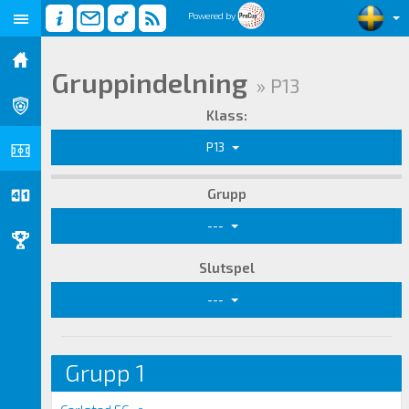
Powered by
Gruppindelning
» P13
Klass:
P13
Grupp
---
Slutspel
---
Grupp 1