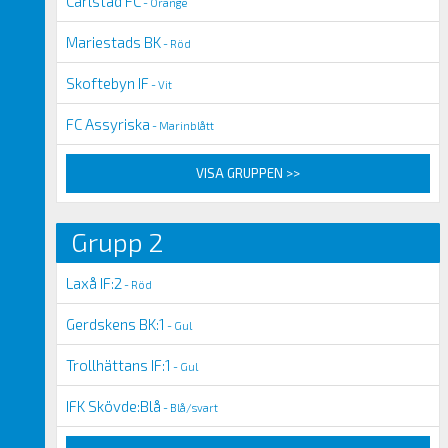
Carlstad FC
- Orange
Mariestads BK
- Röd
Skoftebyn IF
- Vit
FC Assyriska
- Marinblått
VISA GRUPPEN >>
Grupp 2
Laxå IF:2
- Röd
Gerdskens BK:1
- Gul
Trollhättans IF:1
- Gul
IFK Skövde:Blå
- Blå/svart