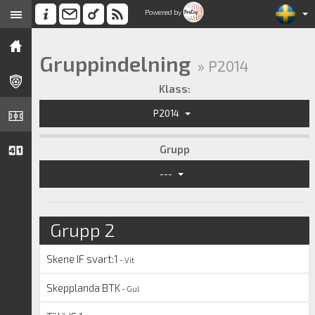
Powered by
Gruppindelning
» P2014
Klass:
P2014
Grupp
---
Grupp 2
Skene IF svart:1
- Vit
Skepplanda BTK
- Gul