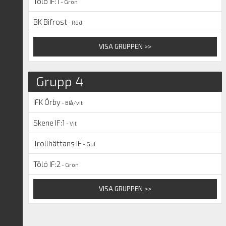
Tölö IF:1
- Grön
BK Bifrost
- Röd
VISA GRUPPEN >>
Grupp 4
IFK Örby
- Blå/vit
Skene IF:1
- Vit
Trollhättans IF
- Gul
Tölö IF:2
- Grön
VISA GRUPPEN >>