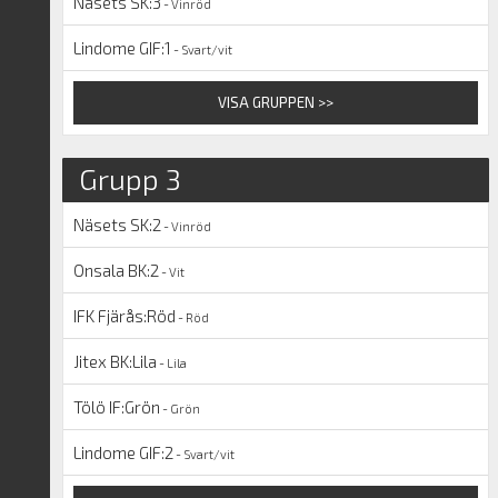
Näsets SK:3
- Vinröd
Lindome GIF:1
- Svart/vit
VISA GRUPPEN >>
Grupp 3
Näsets SK:2
- Vinröd
Onsala BK:2
- Vit
IFK Fjärås:Röd
- Röd
Jitex BK:Lila
- Lila
Tölö IF:Grön
- Grön
Lindome GIF:2
- Svart/vit