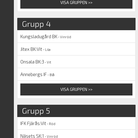
VISA GRUPPEN >>
Grupp 4
Kungsladugård BK
- Vinröd
Jitex BK:Vit
- Lila
Onsala BK:3
- Vit
Annebergs IF
- Blå
VISA GRUPPEN >>
Grupp 5
IFK Fjärås:Vit
- Röd
Näsets SK:1
- Vinröd