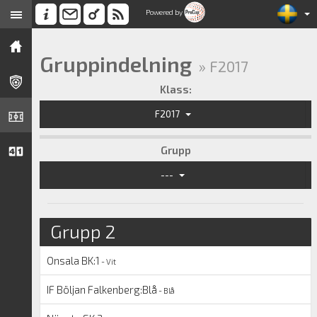
Powered by
Gruppindelning
» F2017
Klass:
F2017
Grupp
---
Grupp 2
Onsala BK:1
- Vit
IF Böljan Falkenberg:Blå
- Blå