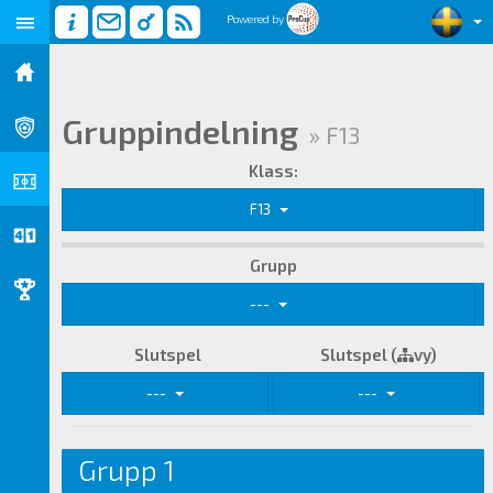
Powered by
Gruppindelning
» F13
Klass:
F13
Grupp
---
Slutspel
Slutspel (
vy)
---
---
Grupp 1