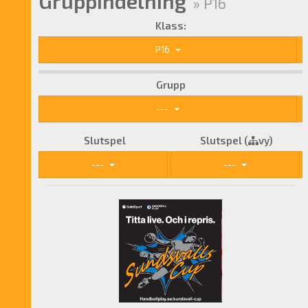
Gruppindelning
» P16
Klass:
P16
Grupp
---
Slutspel
Slutspel (
vy)
---
---