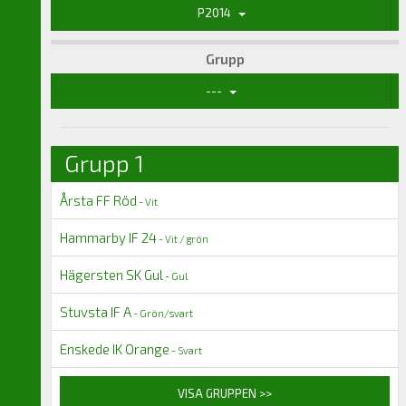
P2014
Grupp
---
Grupp 1
Årsta FF Röd
- Vit
Hammarby IF 24
- Vit / grön
Hägersten SK Gul
- Gul
Stuvsta IF A
- Grön/svart
Enskede IK Orange
- Svart
VISA GRUPPEN >>