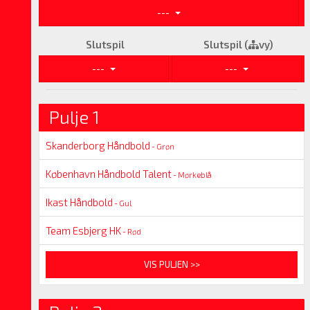
---
Slutspil
Slutspil (
vy)
---
---
Pulje 1
Skanderborg Håndbold
- Grøn
København Håndbold Talent
- Mørkeblå
Ikast Håndbold
- Gul
Team Esbjerg HK
- Rød
VIS PULJEN >>