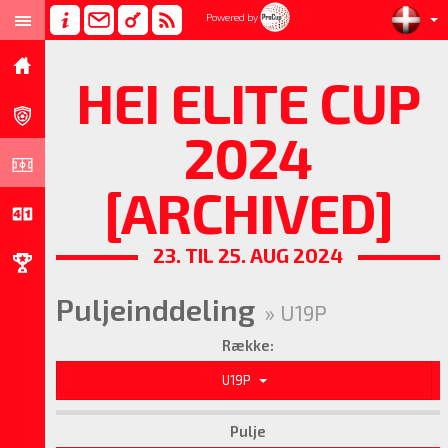
Powered by
HEI ELITE CUP
2024
[ARCHIVED]
23. TIL 25. AUG 2024
Puljeinddeling
» U19P
Række:
U19P
Pulje