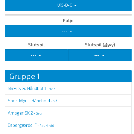
U15-D-C
Pulje
---
Slutspil
Slutspil (
vy)
---
---
Gruppe 1
Næstved Håndbold
- Hvid
SportMøn - Håndbold
- blå
Amager SK:2
- Grøn
Espergærde IF
- Rød/hvid