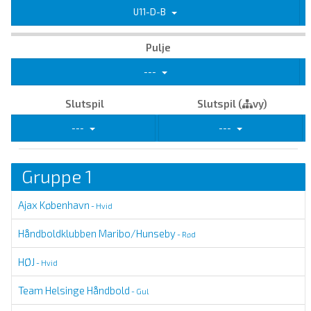
U11-D-B
Pulje
---
Slutspil
Slutspil (
vy)
---
---
Gruppe 1
Ajax København
- Hvid
Håndboldklubben Maribo/Hunseby
- Rød
HØJ
- Hvid
Team Helsinge Håndbold
- Gul