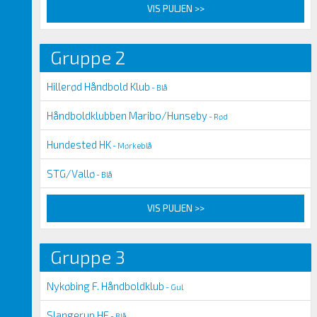
VIS PULJEN >>
Gruppe 2
Hillerød Håndbold Klub
- Blå
Håndboldklubben Maribo/Hunseby
- Rød
Hundested HK
- Mørkeblå
STG/Vallø
- Blå
VIS PULJEN >>
Gruppe 3
Nykøbing F. Håndboldklub
- Gul
Slangerup HF
- Blå