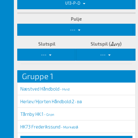
U13-P-D
Pulje
---
Slutspil
Slutspil (
vy)
---
---
Gruppe 1
Næstved Håndbold
- Hvid
Herlev/Hjorten Håndbold:2
- Blå
Tårnby HK:1
- Grøn
HK73 Frederikssund
- Mørkeblå