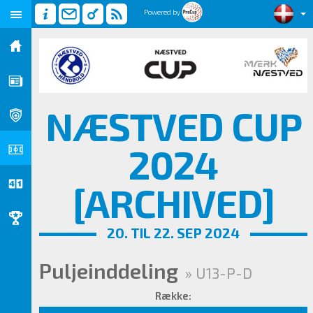
Powered by
NÆSTVED CUP
2024
[ARCHIVED]
20. TIL 22. SEP 2024
Puljeinddeling
» U13-P-D
Række: