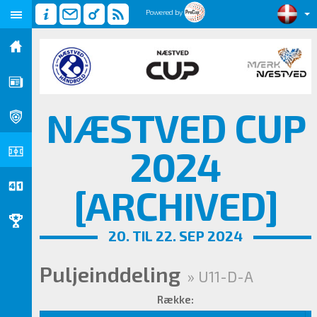
Powered by
NÆSTVED CUP
2024
[ARCHIVED]
20. TIL 22. SEP 2024
Puljeinddeling
» U11-D-A
Række: