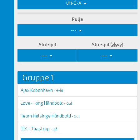
U11-D-A
Pulje
---
Slutspil
Slutspil (
vy)
---
---
Gruppe 1
Ajax København
- Hvid
Løve-Høng Håndbold
- Gul
Team Helsinge Håndbold
- Gul
TIK - Taastrup
- Blå