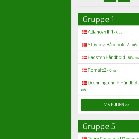
Gruppe 1
Alliancen IF:1
- Gul
Støvring Håndbold:2
- Blå
Hadsten Håndbold
- Blå/or
Romalt:2
- Grøn
Dronninglund IF Håndbold
Blå
VIS PULJEN >>
Gruppe 5
Team Favrskov Håndbol