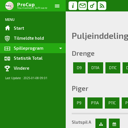
ProCup
Tournament Software
MENU
Start
Puljeinddelin
Tilmeldte hold
Spilleprogram
Drenge
Statistik Total
D9
D11A
D11C
Vindere
Last Update : 2025-01-08 09:01
Piger
P9
P11A
P11C
P
Slutspil A