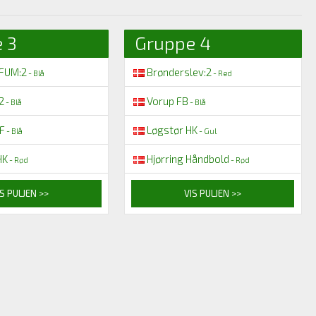
 3
Gruppe 4
FUM:2
Brønderslev:2
- Blå
- Red
2
Vorup FB
- Blå
- Blå
IF
Løgstør HK
- Blå
- Gul
HK
Hjørring Håndbold
- Rød
- Rød
S PULJEN >>
VIS PULJEN >>