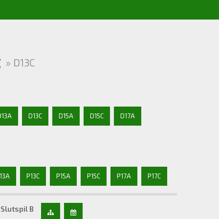
g
» D13C
D13A
D13C
D15A
D15C
D17A
13A
P13C
P15A
P15C
P17A
P17C
Slutspil B