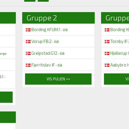
Gruppe 2
Gruppe
Bording KFUM:1
Bording K
- Blå
Vorup FB:2
Tornby IF:
- Blå
Greipstad:G12
Hjallerup 
ange
- Blå
Fjerritslev IF
Aabybro 
- Blå
:1
-
VIS PULJEN >>
VI
d