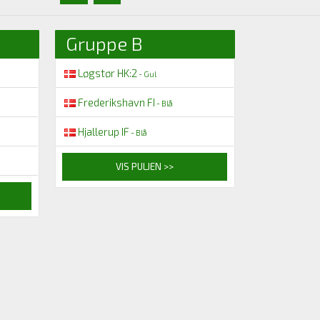
Gruppe B
Løgstør HK:2
- Gul
Frederikshavn FI
- Blå
Hjallerup IF
- Blå
VIS PULJEN >>