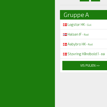
Gruppe A
Løgstør HK
- Gul
Halsen IF
- Rød
Aabybro HK
- Rød
Støvring Håndbold:1
- Blå
VIS PULJEN >>