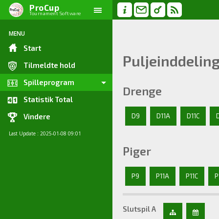
ProCup
Tournament Software
MENU
Start
Puljeinddelin
Tilmeldte hold
Spilleprogram
Drenge
Statistik Total
D9
D11A
D11C
Vindere
Last Update : 2025-01-08 09:01
Piger
P9
P11A
P11C
P
Slutspil A