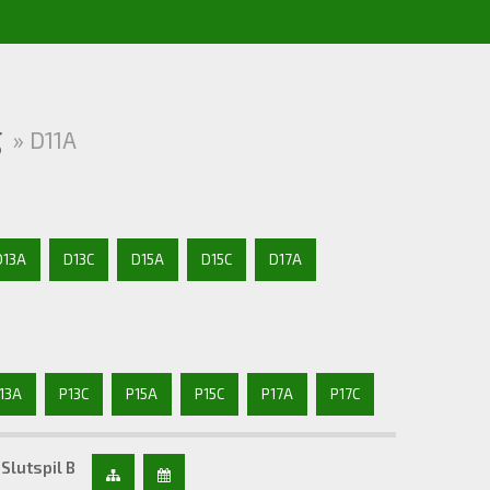
g
» D11A
D13A
D13C
D15A
D15C
D17A
13A
P13C
P15A
P15C
P17A
P17C
Slutspil B